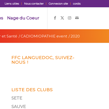
Liens utiles
Nous contacter
Connexion site
cordis
es
Nage du Coeur
 et Santé
/
CADIOMIOPATHIE event
/
2020
FFC LANGUEDOC, SUIVEZ-
NOUS !
LISTE DES CLUBS
SETE
SAUVE