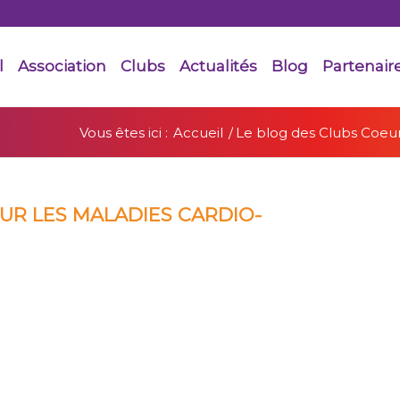
l
Association
Clubs
Actualités
Blog
Partenair
Vous êtes ici :
Accueil
/
Le blog des Clubs Coeur
UR LES MALADIES CARDIO-