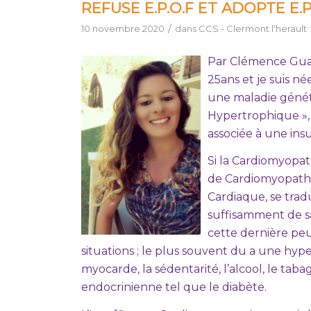
REFUSE E.P.O.F ET ADOPTE E.P
/
10 novembre 2020
dans
CCS - Clermont l'herault
Par Clémence Gualy
25ans et je suis n
une maladie généti
Hypertrophique », q
associée à une ins
Si la Cardiomyopa
de Cardiomyopathi
Cardiaque, se tra
suffisamment de s
cette dernière peu
situations ; le plus souvent du a une hype
myocarde, la sédentarité, l’alcool, le ta
endocrinienne tel que le diabète.