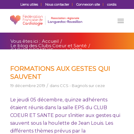
Liens utiles
Nous contacter
Connexion site
cordis
Vous êtes ici :
Accueil
/
Le blog des Clubs Coeur et Santé
/
CADIOMIOPATHIE event
/
2019
FORMATIONS AUX GESTES QUI
SAUVENT
/
19 décembre 2019
dans
CCS - Bagnols sur ceze
Le jeudi 05 décembre, quinze adhérents
étaient réunis dans la salle EPS du CLUB
COEUR ET SANTE pour s’initier aux gestes qui
sauvent sous la houlette de Jean Louis. Les
différents thèmes prévus par la