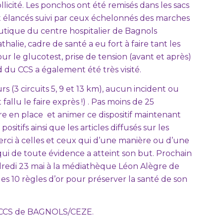
licité. Les ponchos ont été remisés dans les sacs
nt élancés suivi par ceux échelonnés des marches
utique du centre hospitalier de Bagnols
alie, cadre de santé a eu fort à faire tant les
 le glucotest, prise de tension (avant et après)
nd du CCS a également été très visité.
 (3 circuits 5, 9 et 13 km), aucun incident ou
 fallu le faire exprès !) . Pas moins de 25
e en place et animer ce dispositif maintenant
sitifs ainsi que les articles diffusés sur les
erci à celles et ceux qui d’une manière ou d’une
 qui de toute évidence a atteint son but. Prochain
dredi 23 mai à la médiathèque Léon Alègre de
s 10 règles d’or pour préserver la santé de son
le CCS de BAGNOLS/CEZE.