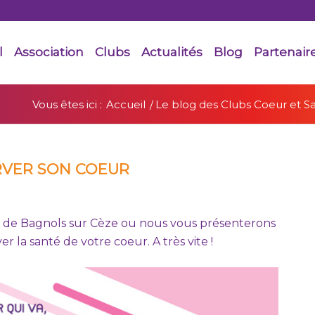
l
Association
Clubs
Actualités
Blog
Partenair
Vous êtes ici :
Accueil
/
Le blog des Clubs Coeur et S
RVER SON COEUR
 de Bagnols sur Cèze ou nous vous présenterons
er la santé de votre coeur. A très vite !