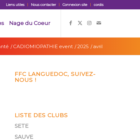
Liens utiles
Nous contacter
Connexion site
cordis
es
Nage du Coeur
anté
/
CADIOMIOPATHIE event
/
2025
/
avril
FFC LANGUEDOC, SUIVEZ-
NOUS !
LISTE DES CLUBS
SETE
SAUVE