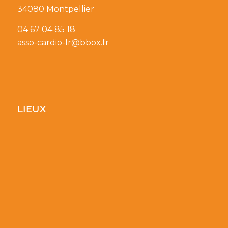
34080 Montpellier
04 67 04 85 18
asso-cardio-lr@bbox.fr
LIEUX