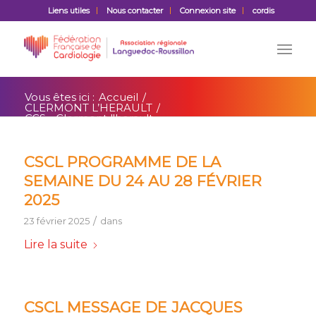
Liens utiles
Nous contacter
Connexion site
cordis
Vous êtes ici :
Accueil
/
CLERMONT L’HERAULT
/
CCS - Clermont l'herault
CSCL PROGRAMME DE LA
SEMAINE DU 24 AU 28 FÉVRIER
2025
/
23 février 2025
dans
Lire la suite
CSCL MESSAGE DE JACQUES