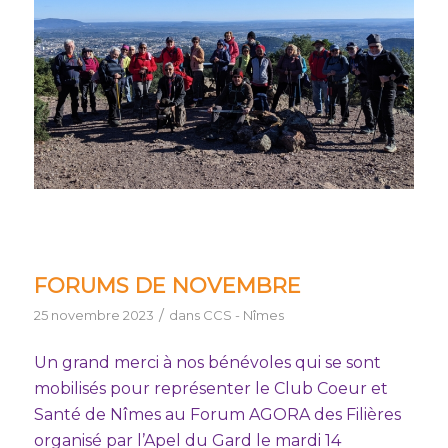
FORUMS DE NOVEMBRE
/
25 novembre 2023
dans
CCS - Nîmes
Un grand merci à nos bénévoles qui se sont
mobilisés pour représenter le Club Coeur et
Santé de Nîmes au Forum AGORA des Filières
organisé par l’Apel du Gard le mardi 14