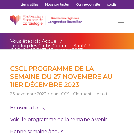
Liens utiles
Nous contacter
Connexion site
cordis
Vous êtes ici :
Accueil
/
Le blog des Clubs Coeur et Santé
/
CADIOMIOPATHIE event
/
2023
/
novembre
CSCL PROGRAMME DE LA
SEMAINE DU 27 NOVEMBRE AU
1IER DÉCEMBRE 2023
/
26 novembre 2023
dans
CCS - Clermont l'herault
Bonsoir à tous,
Voici le programme de la semaine à venir.
Bonne semaine à tous